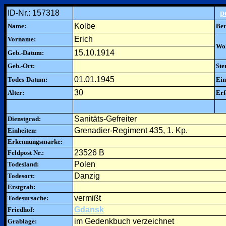
ID-Nr.: 157318
p
Kolbe
Name:
Ber
Erich
Vorname:
Woh
15.10.1914
Geb.-Datum:
Geb.-Ort:
Ste
01.01.1945
Todes-Datum:
Ein
30
Alter:
Erf
Sanitäts-Gefreiter
Dienstgrad:
Grenadier-Regiment 435, 1. Kp.
Einheiten:
Erkennungsmarke:
23526 B
Feldpost Nr.:
Polen
Todesland:
Danzig
Todesort:
Erstgrab:
vermißt
Todesursache:
Gdansk
Friedhof:
im Gedenkbuch verzeichnet
Grablage: