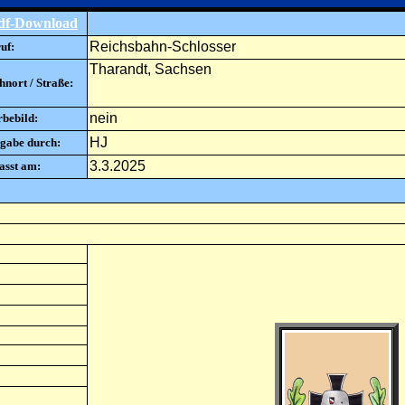
df-Download
Reichsbahn-Schlosser
uf:
Tharandt, Sachsen
nort / Straße:
nein
rbebild:
HJ
gabe durch:
3.3.2025
asst am: