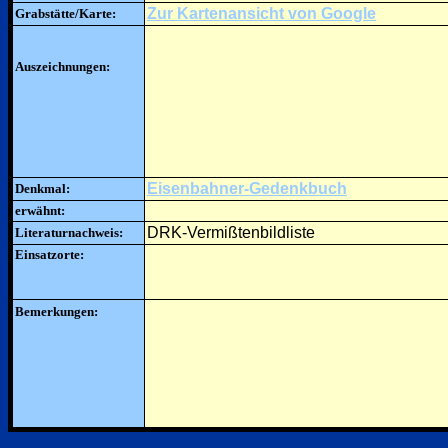
Zur Kartenansicht von Google
Grabstätte/Karte:
Auszeichnungen:
Eisenbahner-Gedenkbuch
Denkmal:
erwähnt:
DRK-Vermißtenbildliste
Literaturnachweis:
Einsatzorte:
Bemerkungen: