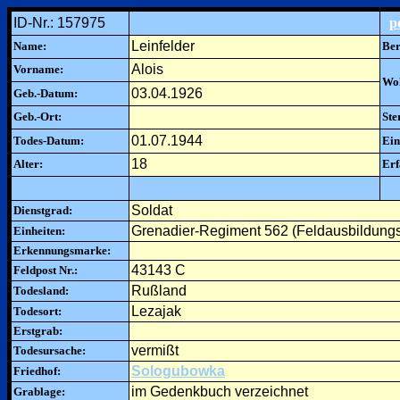
ID-Nr.: 157975
p
Leinfelder
Name:
Ber
Alois
Vorname:
Woh
03.04.1926
Geb.-Datum:
Geb.-Ort:
Ste
01.07.1944
Todes-Datum:
Ein
18
Alter:
Erf
Soldat
Dienstgrad:
Grenadier-Regiment 562 (Feldausbildungs-R
Einheiten:
Erkennungsmarke:
43143 C
Feldpost Nr.:
Rußland
Todesland:
Lezajak
Todesort:
Erstgrab:
vermißt
Todesursache:
Sologubowka
Friedhof:
im Gedenkbuch verzeichnet
Grablage: