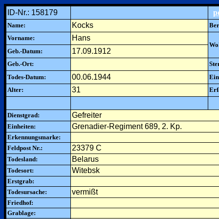
ID-Nr.: 158179
p
Kocks
Name:
Ber
Hans
Vorname:
Woh
17.09.1912
Geb.-Datum:
Geb.-Ort:
Ste
00.06.1944
Todes-Datum:
Ein
31
Alter:
Erf
Gefreiter
Dienstgrad:
Grenadier-Regiment 689, 2. Kp.
Einheiten:
Erkennungsmarke:
23379 C
Feldpost Nr.:
Belarus
Todesland:
Witebsk
Todesort:
Erstgrab:
vermißt
Todesursache:
Friedhof:
Grablage: