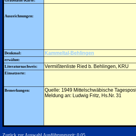
Grabstätte/Karte:
Auszeichnungen:
Kammeltal-Behlingen
Denkmal:
erwähnt:
Vermißtenliste Ried b. Behlingen, KRU
Literaturnachweis:
Einsatzorte:
Quelle: 1949 Mittelschwäbische Tagespos
Bemerkungen:
Meldung an: Ludwig Fritz, Hs.Nr. 31
Zurück zur Auswahl
Ausführungszeit: 0.05