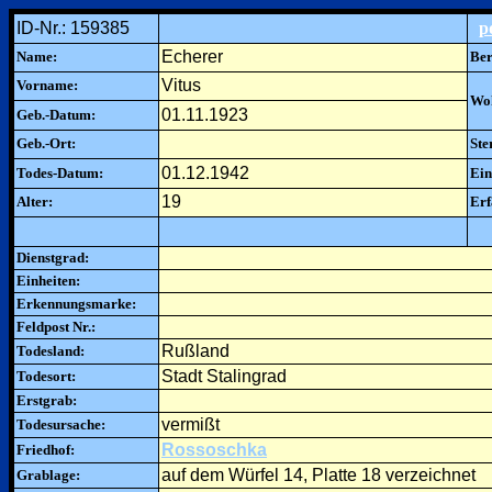
ID-Nr.: 159385
p
Echerer
Name:
Ber
Vitus
Vorname:
Woh
01.11.1923
Geb.-Datum:
Geb.-Ort:
Ste
01.12.1942
Todes-Datum:
Ein
19
Alter:
Erf
Dienstgrad:
Einheiten:
Erkennungsmarke:
Feldpost Nr.:
Rußland
Todesland:
Stadt Stalingrad
Todesort:
Erstgrab:
vermißt
Todesursache:
Rossoschka
Friedhof:
auf dem Würfel 14, Platte 18 verzeichnet
Grablage: