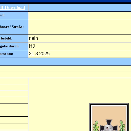
df-Download
uf:
nort / Straße:
nein
rbebild:
HJ
gabe durch:
31.3.2025
asst am: