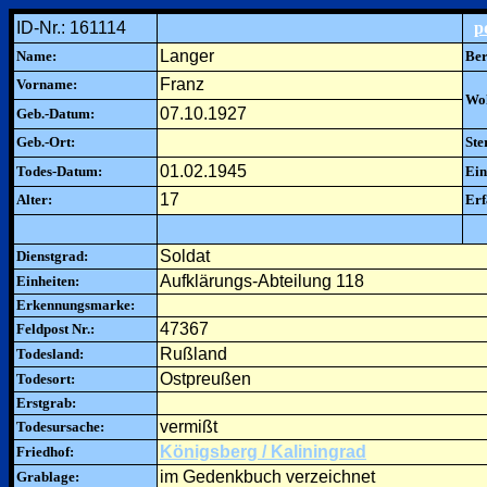
ID-Nr.: 161114
p
Langer
Name:
Ber
Franz
Vorname:
Woh
07.10.1927
Geb.-Datum:
Geb.-Ort:
Ste
01.02.1945
Todes-Datum:
Ein
17
Alter:
Erf
Soldat
Dienstgrad:
Aufklärungs-Abteilung 118
Einheiten:
Erkennungsmarke:
47367
Feldpost Nr.:
Rußland
Todesland:
Ostpreußen
Todesort:
Erstgrab:
vermißt
Todesursache:
Königsberg / Kaliningrad
Friedhof:
im Gedenkbuch verzeichnet
Grablage: