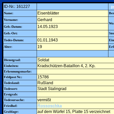
ID-Nr.: 161227
p
Eisenblätter
Name:
Ber
Gerhard
Vorname:
Woh
14.05.1923
Geb.-Datum:
Geb.-Ort:
Ste
01.01.1943
Todes-Datum:
Ein
19
Alter:
Erf
Soldat
Dienstgrad:
Kradschützen-Bataillon 4, 2. Kp.
Einheiten:
Erkennungsmarke:
15786
Feldpost Nr.:
Rußland
Todesland:
Stadt Stalingrad
Todesort:
Erstgrab:
vermißt
Todesursache:
Rossoschka
Friedhof:
auf dem Würfel 15, Platte 15 verzeichnet
Grablage: