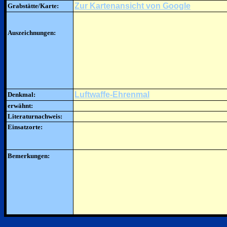
Zur Kartenansicht von Google
Grabstätte/Karte:
Auszeichnungen:
Luftwaffe-Ehrenmal
Denkmal:
erwähnt:
Literaturnachweis:
Einsatzorte:
Bemerkungen: