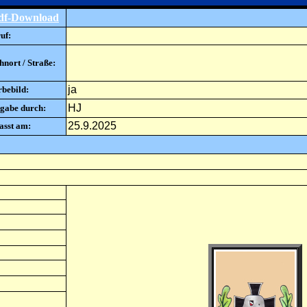
df-Download
uf:
nort / Straße:
ja
rbebild:
HJ
gabe durch:
25.9.2025
asst am: