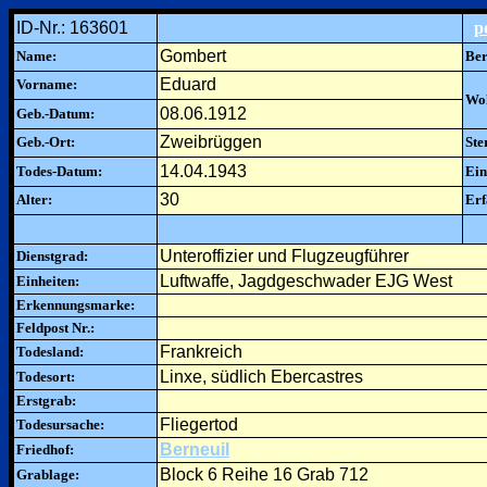
ID-Nr.: 163601
p
Gombert
Name:
Ber
Eduard
Vorname:
Woh
08.06.1912
Geb.-Datum:
Zweibrüggen
Geb.-Ort:
Ste
14.04.1943
Todes-Datum:
Ein
30
Alter:
Erf
Unteroffizier und Flugzeugführer
Dienstgrad:
Luftwaffe, Jagdgeschwader EJG West
Einheiten:
Erkennungsmarke:
Feldpost Nr.:
Frankreich
Todesland:
Linxe, südlich Ebercastres
Todesort:
Erstgrab:
Fliegertod
Todesursache:
Berneuil
Friedhof:
Block 6 Reihe 16 Grab 712
Grablage: