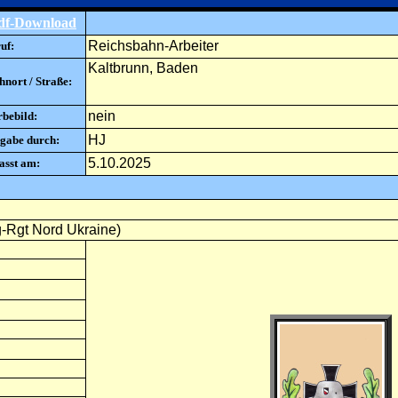
df-Download
Reichsbahn-Arbeiter
uf:
Kaltbrunn, Baden
nort / Straße:
nein
rbebild:
HJ
gabe durch:
5.10.2025
asst am:
-Rgt Nord Ukraine)