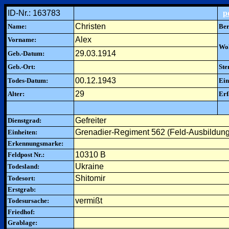
ID-Nr.: 163783
p
Christen
Name:
Ber
Alex
Vorname:
Woh
29.03.1914
Geb.-Datum:
Geb.-Ort:
Ste
00.12.1943
Todes-Datum:
Ein
29
Alter:
Erf
Gefreiter
Dienstgrad:
Grenadier-Regiment 562 (Feld-Ausbildung
Einheiten:
Erkennungsmarke:
10310 B
Feldpost Nr.:
Ukraine
Todesland:
Shitomir
Todesort:
Erstgrab:
vermißt
Todesursache:
Friedhof:
Grablage: