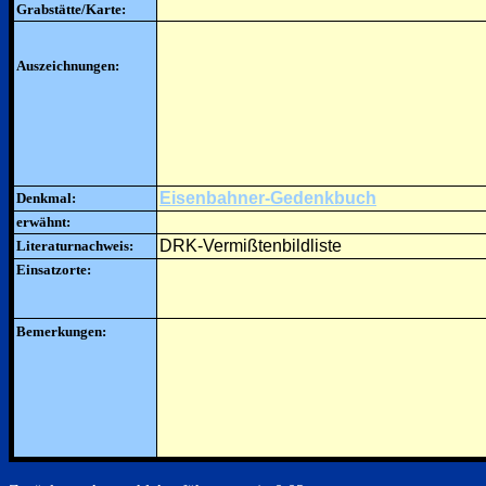
Grabstätte/Karte:
Auszeichnungen:
Eisenbahner-Gedenkbuch
Denkmal:
erwähnt:
DRK-Vermißtenbildliste
Literaturnachweis:
Einsatzorte:
Bemerkungen: