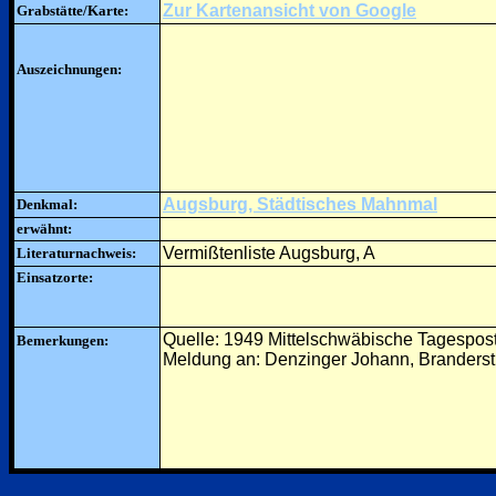
Zur Kartenansicht von Google
Grabstätte/Karte:
Auszeichnungen:
Augsburg, Städtisches Mahnmal
Denkmal:
erwähnt:
Vermißtenliste Augsburg, A
Literaturnachweis:
Einsatzorte:
Quelle: 1949 Mittelschwäbische Tagespos
Bemerkungen:
Meldung an: Denzinger Johann, Branderstr