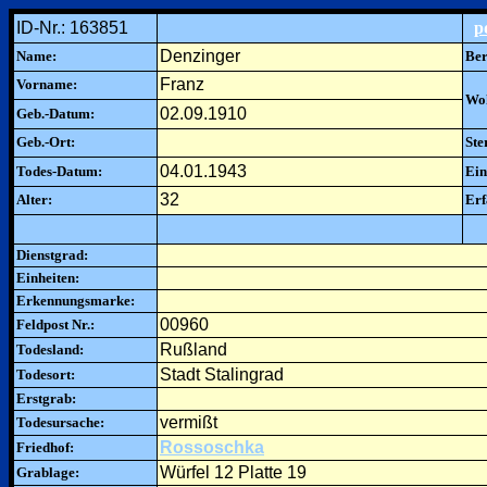
ID-Nr.: 163851
p
Denzinger
Name:
Ber
Franz
Vorname:
Woh
02.09.1910
Geb.-Datum:
Geb.-Ort:
Ste
04.01.1943
Todes-Datum:
Ein
32
Alter:
Erf
Dienstgrad:
Einheiten:
Erkennungsmarke:
00960
Feldpost Nr.:
Rußland
Todesland:
Stadt Stalingrad
Todesort:
Erstgrab:
vermißt
Todesursache:
Rossoschka
Friedhof:
Würfel 12 Platte 19
Grablage: