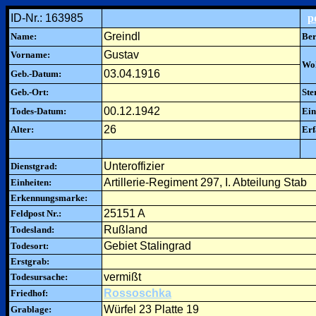
ID-Nr.: 163985
p
Greindl
Name:
Ber
Gustav
Vorname:
Woh
03.04.1916
Geb.-Datum:
Geb.-Ort:
Ste
00.12.1942
Todes-Datum:
Ein
26
Alter:
Erf
Unteroffizier
Dienstgrad:
Artillerie-Regiment 297, I. Abteilung Stab
Einheiten:
Erkennungsmarke:
25151 A
Feldpost Nr.:
Rußland
Todesland:
Gebiet Stalingrad
Todesort:
Erstgrab:
vermißt
Todesursache:
Rossoschka
Friedhof:
Würfel 23 Platte 19
Grablage: