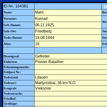
ID-Nr.: 164381
p
Mahl
Name:
Ber
Konrad
Vorname:
Woh
06.11.1925
Geb.-Datum:
Friedberg
Geb.-Ort:
Ste
19.08.1944
Todes-Datum:
Ein
18
Alter:
Erf
Gefreiter
Dienstgrad:
Pionier-Bataillon
Einheiten:
Erkennungsmarke:
Feldpost Nr.:
Litauen
Todesland:
Martyniskiai, 36 km N.O.
Todesort:
Vieksniai
Erstgrab:
Todesursache:
Friedhof:
Grablage: