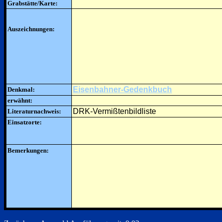
Grabstätte/Karte:
Auszeichnungen:
Eisenbahner-Gedenkbuch
Denkmal:
erwähnt:
DRK-Vermißtenbildliste
Literaturnachweis:
Einsatzorte:
Bemerkungen: