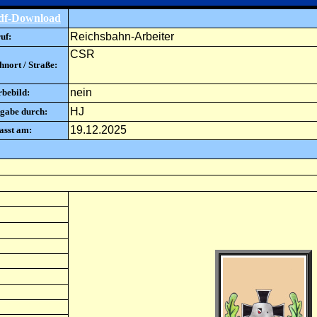
df-Download
Reichsbahn-Arbeiter
uf:
CSR
nort / Straße:
nein
rbebild:
HJ
gabe durch:
19.12.2025
asst am: