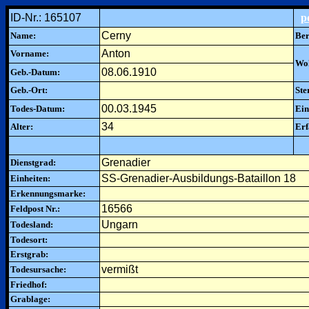
ID-Nr.: 165107
p
Cerny
Name:
Ber
Anton
Vorname:
Woh
08.06.1910
Geb.-Datum:
Geb.-Ort:
Ste
00.03.1945
Todes-Datum:
Ein
34
Alter:
Erf
Grenadier
Dienstgrad:
SS-Grenadier-Ausbildungs-Bataillon 18
Einheiten:
Erkennungsmarke:
16566
Feldpost Nr.:
Ungarn
Todesland:
Todesort:
Erstgrab:
vermißt
Todesursache:
Friedhof:
Grablage: