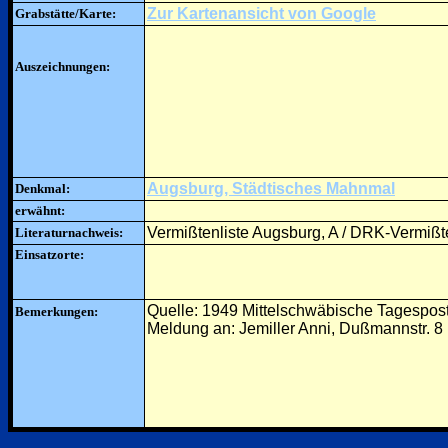
Zur Kartenansicht von Google
Grabstätte/Karte:
Auszeichnungen:
Augsburg, Städtisches Mahnmal
Denkmal:
erwähnt:
Vermißtenliste Augsburg, A / DRK-Vermißte
Literaturnachweis:
Einsatzorte:
Quelle: 1949 Mittelschwäbische Tagespos
Bemerkungen:
Meldung an: Jemiller Anni, Dußmannstr. 8