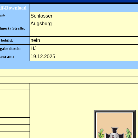
df-Download
Schlosser
uf:
Augsburg
nort / Straße:
nein
rbebild:
HJ
gabe durch:
19.12.2025
asst am: