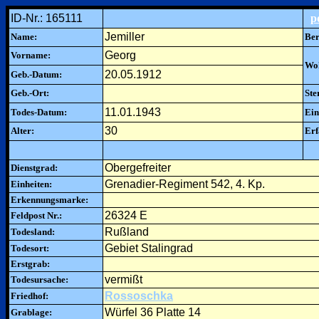
ID-Nr.: 165111
p
Jemiller
Name:
Ber
Georg
Vorname:
Woh
20.05.1912
Geb.-Datum:
Geb.-Ort:
Ste
11.01.1943
Todes-Datum:
Ein
30
Alter:
Erf
Obergefreiter
Dienstgrad:
Grenadier-Regiment 542, 4. Kp.
Einheiten:
Erkennungsmarke:
26324 E
Feldpost Nr.:
Rußland
Todesland:
Gebiet Stalingrad
Todesort:
Erstgrab:
vermißt
Todesursache:
Rossoschka
Friedhof:
Würfel 36 Platte 14
Grablage: