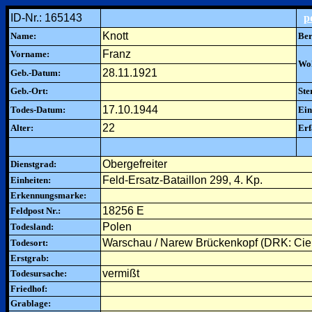
ID-Nr.: 165143
p
Knott
Name:
Ber
Franz
Vorname:
Woh
28.11.1921
Geb.-Datum:
Geb.-Ort:
Ste
17.10.1944
Todes-Datum:
Ein
22
Alter:
Erf
Obergefreiter
Dienstgrad:
Feld-Ersatz-Bataillon 299, 4. Kp.
Einheiten:
Erkennungsmarke:
18256 E
Feldpost Nr.:
Polen
Todesland:
Warschau / Narew Brückenkopf (DRK: Ci
Todesort:
Erstgrab:
vermißt
Todesursache:
Friedhof:
Grablage: