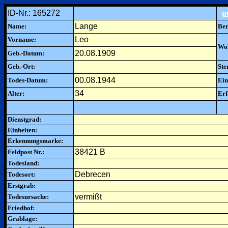
ID-Nr.: 165272
p
Lange
Name:
Ber
Leo
Vorname:
Woh
20.08.1909
Geb.-Datum:
Geb.-Ort:
Ste
00.08.1944
Todes-Datum:
Ein
34
Alter:
Erf
Dienstgrad:
Einheiten:
Erkennungsmarke:
38421 B
Feldpost Nr.:
Todesland:
Debrecen
Todesort:
Erstgrab:
vermißt
Todesursache:
Friedhof:
Grablage: