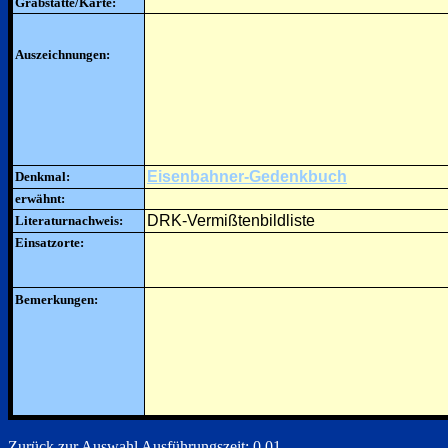
Grabstätte/Karte:
Auszeichnungen:
Eisenbahner-Gedenkbuch
Denkmal:
erwähnt:
DRK-Vermißtenbildliste
Literaturnachweis:
Einsatzorte:
Bemerkungen:
Zurück zur Auswahl
Ausführungszeit: 0.01