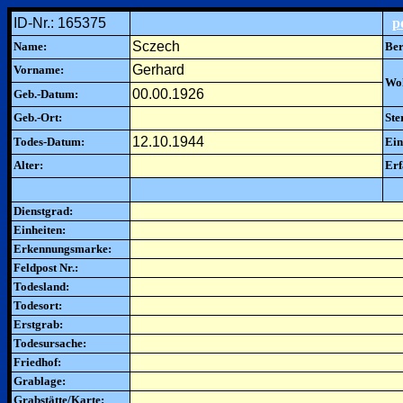
ID-Nr.: 165375
p
Sczech
Name:
Ber
Gerhard
Vorname:
Woh
00.00.1926
Geb.-Datum:
Geb.-Ort:
Ste
12.10.1944
Todes-Datum:
Ein
Alter:
Erf
Dienstgrad:
Einheiten:
Erkennungsmarke:
Feldpost Nr.:
Todesland:
Todesort:
Erstgrab:
Todesursache:
Friedhof:
Grablage:
Grabstätte/Karte: