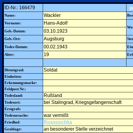
ID-Nr.: 166479
p
Wackler
Name:
Ber
Hans-Adolf
Vorname:
Woh
03.10.1923
Geb.-Datum:
Augsburg
Geb.-Ort:
Ste
00.02.1943
Todes-Datum:
Ein
19
Alter:
Erf
Soldat
Dienstgrad:
Einheiten:
Erkennungsmarke:
Feldpost Nr.:
Rußland
Todesland:
bei Stalingrad, Kriegsgefangenschaft
Todesort:
Erstgrab:
war vermißt
Todesursache:
Rossoschka
Friedhof:
an besonderer Stelle verzeichnet
Grablage: