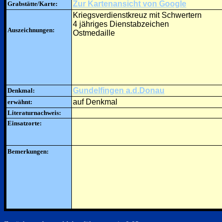
Zur Kartenansicht von Google
Grabstätte/Karte:
Kriegsverdienstkreuz mit Schwertern
4 jähriges Dienstabzeichen
Auszeichnungen:
Ostmedaille
Gundelfingen a.d.Donau
Denkmal:
auf Denkmal
erwähnt:
Literaturnachweis:
Einsatzorte:
Bemerkungen: