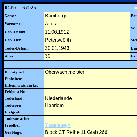
ID-Nr.: 167025
p
Bamberger
Name:
Ber
Alois
Vorname:
Woh
11.06.1912
Geb.-Datum:
Peterswörth
Geb.-Ort:
Ste
30.01.1943
Todes-Datum:
Ein
30
Alter:
Erf
Oberwachtmeister
Dienstgrad:
Einheiten:
Erkennungsmarke:
Feldpost Nr.:
Niederlande
Todesland:
Haarlem
Todesort:
Erstgrab:
Todesursache:
Ysselsteyn
Friedhof:
Block CT Reihe 11 Grab 266
Grablage: