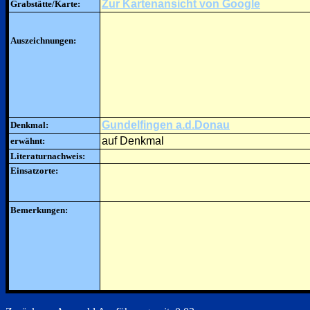
Zur Kartenansicht von Google
Grabstätte/Karte:
Auszeichnungen:
Gundelfingen a.d.Donau
Denkmal:
auf Denkmal
erwähnt:
Literaturnachweis:
Einsatzorte:
Bemerkungen: