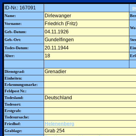
ID-Nr.: 167091
p
Dirlewanger
Name:
Ber
Friedrich (Fritz)
Vorname:
Woh
04.11.1926
Geb.-Datum:
Gundelfingen
Geb.-Ort:
Ste
20.11.1944
Todes-Datum:
Ein
18
Alter:
Erf
Grenadier
Dienstgrad:
Einheiten:
Erkennungsmarke:
Feldpost Nr.:
Deutschland
Todesland:
Todesort:
Erstgrab:
Todesursache:
Helenenberg
Friedhof:
Grab 254
Grablage: