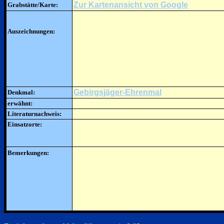
Zur Kartenansicht von Google
Grabstätte/Karte:
Auszeichnungen:
Gebirgsjäger-Ehrenmal
Denkmal:
erwähnt:
Literaturnachweis:
Einsatzorte:
Bemerkungen: