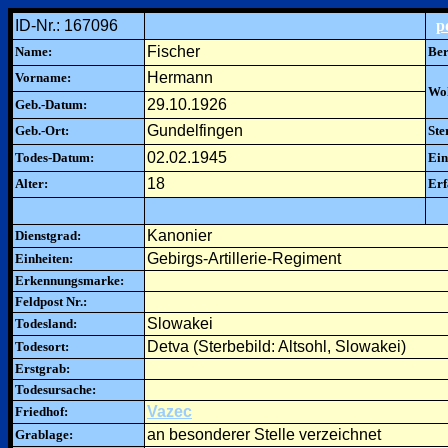
ID-Nr.: 167096
p
Fischer
Name:
Ber
Hermann
Vorname:
Woh
29.10.1926
Geb.-Datum:
Gundelfingen
Geb.-Ort:
Ste
02.02.1945
Todes-Datum:
Ein
18
Alter:
Erf
Kanonier
Dienstgrad:
Gebirgs-Artillerie-Regiment
Einheiten:
Erkennungsmarke:
Feldpost Nr.:
Slowakei
Todesland:
Detva (Sterbebild: Altsohl, Slowakei)
Todesort:
Erstgrab:
Todesursache:
Vazec
Friedhof:
an besonderer Stelle verzeichnet
Grablage: