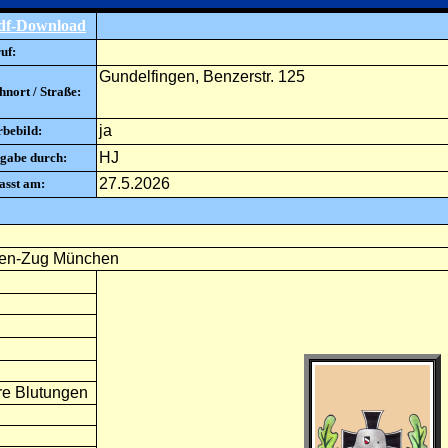
df-Download
uf:
Gundelfingen, Benzerstr. 125
nort / Straße:
ja
rbebild:
HJ
gabe durch:
27.5.2026
asst am:
hten-Zug München
ere Blutungen