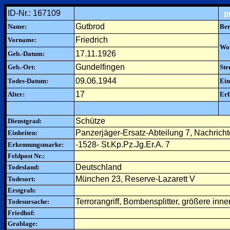
ID-Nr.: 167109
p
Gutbrod
Name:
Ber
Friedrich
Vorname:
Woh
17.11.1926
Geb.-Datum:
Gundelfingen
Geb.-Ort:
Ste
09.06.1944
Todes-Datum:
Ein
17
Alter:
Erf
Schütze
Dienstgrad:
Panzerjäger-Ersatz-Abteilung 7, Nachric
Einheiten:
-1528- St.Kp.Pz.Jg.Er.A. 7
Erkennungsmarke:
Feldpost Nr.:
Deutschland
Todesland:
München 23, Reserve-Lazarett V
Todesort:
Erstgrab:
Terrorangriff, Bombensplitter, größere inn
Todesursache:
Friedhof:
Grablage: