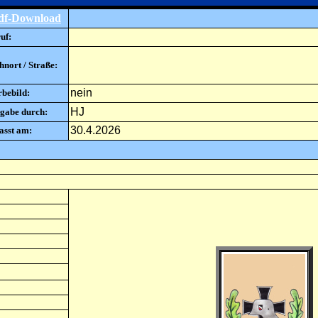
df-Download
uf:
nort / Straße:
nein
rbebild:
HJ
gabe durch:
30.4.2026
asst am: