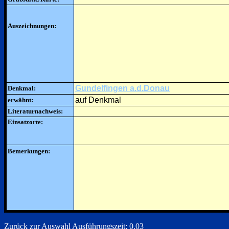
Auszeichnungen:
Gundelfingen a.d.Donau
Denkmal:
auf Denkmal
erwähnt:
Literaturnachweis:
Einsatzorte:
Bemerkungen:
Zurück zur Auswahl
Ausführungszeit: 0.03