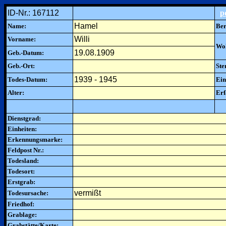
ID-Nr.: 167112
p
Hamel
Name:
Ber
Willi
Vorname:
Woh
19.08.1909
Geb.-Datum:
Geb.-Ort:
Ste
1939 - 1945
Todes-Datum:
Ein
Alter:
Erf
Dienstgrad:
Einheiten:
Erkennungsmarke:
Feldpost Nr.:
Todesland:
Todesort:
Erstgrab:
vermißt
Todesursache:
Friedhof:
Grablage:
Grabstätte/Karte: