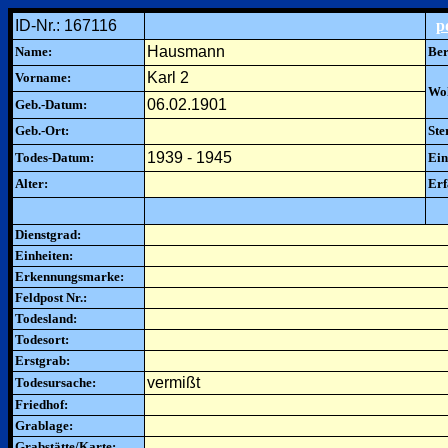
ID-Nr.: 167116
p
Hausmann
Name:
Ber
Karl 2
Vorname:
Woh
06.02.1901
Geb.-Datum:
Geb.-Ort:
Ste
1939 - 1945
Todes-Datum:
Ein
Alter:
Erf
Dienstgrad:
Einheiten:
Erkennungsmarke:
Feldpost Nr.:
Todesland:
Todesort:
Erstgrab:
vermißt
Todesursache:
Friedhof:
Grablage:
Grabstätte/Karte: