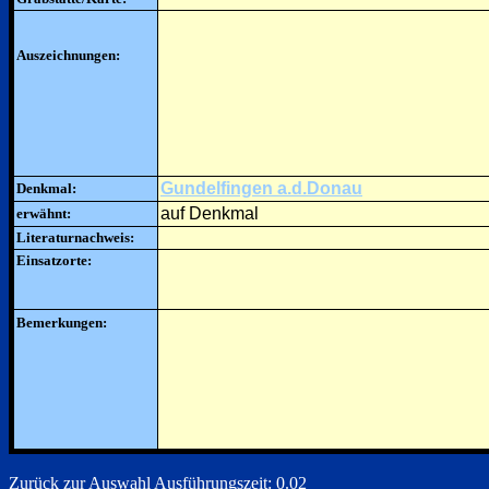
Auszeichnungen:
Gundelfingen a.d.Donau
Denkmal:
auf Denkmal
erwähnt:
Literaturnachweis:
Einsatzorte:
Bemerkungen:
Zurück zur Auswahl
Ausführungszeit: 0.02