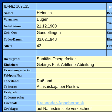
ID-Nr.: 167135
p
Heinrich
Name:
Ber
Eugen
Vorname:
Woh
21.12.1900
Geb.-Datum:
Gundelfingen
Geb.-Ort:
Ste
03.02.1943
Todes-Datum:
Ein
42
Alter:
Erf
Sanitäts-Obergefreiter
Dienstgrad:
Gebirgs-Flak-Artillerie-Abteilung
Einheiten:
Erkennungsmarke:
Feldpost Nr.:
Rußland
Todesland:
Achsaiskaja bei Rostow
Todesort:
Erstgrab:
Todesursache:
Krasnodar-Apscheronsk
Friedhof:
auf Natursteinstele verzeichnet
Grablage: