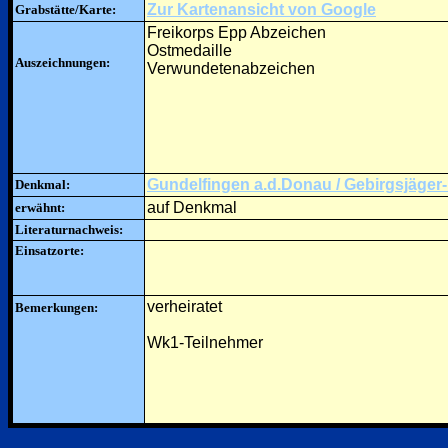
Zur Kartenansicht von Google
Grabstätte/Karte:
Freikorps Epp Abzeichen
Ostmedaille
Auszeichnungen:
Verwundetenabzeichen
Gundelfingen a.d.Donau / Gebirgsjäger
Denkmal:
auf Denkmal
erwähnt:
Literaturnachweis:
Einsatzorte:
verheiratet
Bemerkungen:
Wk1-Teilnehmer