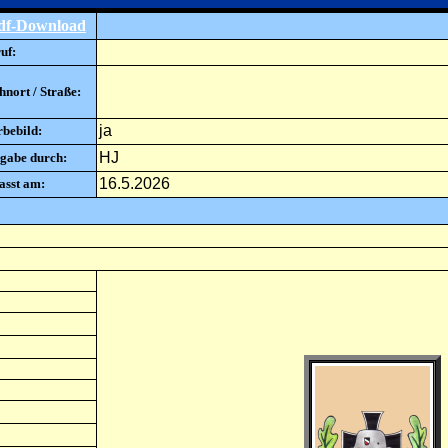
df-Download
uf:
nort / Straße:
ja
rbebild:
HJ
gabe durch:
16.5.2026
asst am: