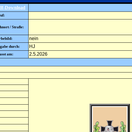
df-Download
uf:
nort / Straße:
nein
rbebild:
HJ
gabe durch:
2.5.2026
asst am: