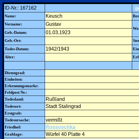
ID-Nr.: 167162
p
Keusch
Name:
Ber
Gustav
Vorname:
Woh
01.03.1923
Geb.-Datum:
Geb.-Ort:
Ste
1942/1943
Todes-Datum:
Ein
Alter:
Erf
Dienstgrad:
Einheiten:
Erkennungsmarke:
Feldpost Nr.:
Rußland
Todesland:
Stadt Stalingrad
Todesort:
Erstgrab:
vermißt
Todesursache:
Rossoschka
Friedhof:
Würfel 40 Platte 4
Grablage: