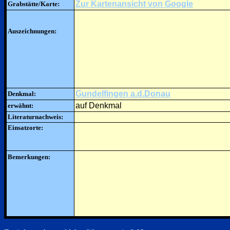
Zur Kartenansicht von Google
Grabstätte/Karte:
Auszeichnungen:
Gundelfingen a.d.Donau
Denkmal:
auf Denkmal
erwähnt:
Literaturnachweis:
Einsatzorte:
Bemerkungen: