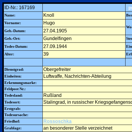
ID-Nr.: 167169
p
Knoll
Name:
Ber
Hugo
Vorname:
Woh
27.04.1905
Geb.-Datum:
Gundelfingen
Geb.-Ort:
Ste
27.09.1944
Todes-Datum:
Ein
39
Alter:
Erf
Obergefreiter
Dienstgrad:
Luftwaffe, Nachrichten-Abteilung
Einheiten:
Erkennungsmarke:
Feldpost Nr.:
Rußland
Todesland:
Stalingrad, in russischer Kriegsgefangens
Todesort:
Erstgrab:
Todesursache:
Rossoschka
Friedhof:
an besonderer Stelle verzeichnet
Grablage: