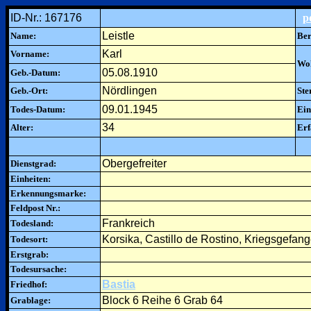
ID-Nr.: 167176
p
Leistle
Name:
Ber
Karl
Vorname:
Woh
05.08.1910
Geb.-Datum:
Nördlingen
Geb.-Ort:
Ste
09.01.1945
Todes-Datum:
Ein
34
Alter:
Erf
Obergefreiter
Dienstgrad:
Einheiten:
Erkennungsmarke:
Feldpost Nr.:
Frankreich
Todesland:
Korsika, Castillo de Rostino, Kriegsgefan
Todesort:
Erstgrab:
Todesursache:
Bastia
Friedhof:
Block 6 Reihe 6 Grab 64
Grablage: