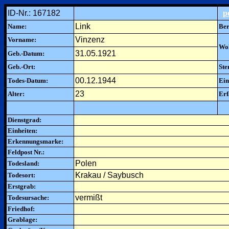
ID-Nr.: 167182
p
Link
Name:
Ber
Vinzenz
Vorname:
Woh
31.05.1921
Geb.-Datum:
Geb.-Ort:
Ste
00.12.1944
Todes-Datum:
Ein
23
Alter:
Erf
Dienstgrad:
Einheiten:
Erkennungsmarke:
Feldpost Nr.:
Polen
Todesland:
Krakau / Saybusch
Todesort:
Erstgrab:
vermißt
Todesursache:
Friedhof:
Grablage: