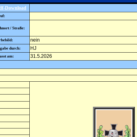
df-Download
uf:
nort / Straße:
nein
rbebild:
HJ
gabe durch:
31.5.2026
asst am: