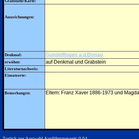
Grabstätte/Karte:
Auszeichnungen:
Gundelfingen a.d.Donau
Denkmal:
auf Denkmal und Grabstein
erwähnt:
Literaturnachweis:
Einsatzorte:
Eltern: Franz Xaver 1886-1973 und Magd
Bemerkungen:
Zurück zur Auswahl
Ausführungszeit: 0.04