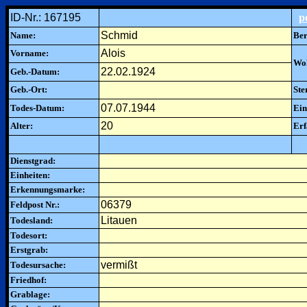
ID-Nr.: 167195
p
Schmid
Name:
Ber
Alois
Vorname:
Woh
22.02.1924
Geb.-Datum:
Geb.-Ort:
Ste
07.07.1944
Todes-Datum:
Ein
20
Alter:
Erf
Dienstgrad:
Einheiten:
Erkennungsmarke:
06379
Feldpost Nr.:
Litauen
Todesland:
Todesort:
Erstgrab:
vermißt
Todesursache:
Friedhof:
Grablage: