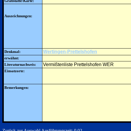
Grabstätte/Karte:
Auszeichnungen:
Wertingen-Prettelshofen
Denkmal:
erwähnt:
Vermißtenliste Prettelshofen WER
Literaturnachweis:
Einsatzorte:
Bemerkungen:
Zurück zur Auswahl
Ausführungszeit: 0.02