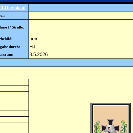
df-Download
uf:
nort / Straße:
nein
rbebild:
HJ
gabe durch:
8.5.2026
asst am: