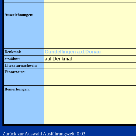
Auszeichnungen:
Gundelfingen a.d.Donau
Denkmal:
auf Denkmal
erwähnt:
Literaturnachweis:
Einsatzorte:
Bemerkungen:
Zurück zur Auswahl
Ausführungszeit: 0.03