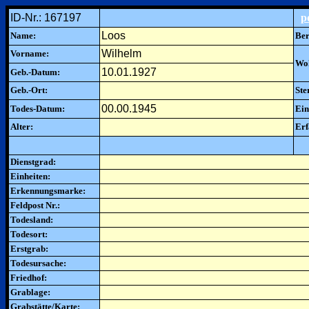
ID-Nr.: 167197
p
Loos
Name:
Ber
Wilhelm
Vorname:
Woh
10.01.1927
Geb.-Datum:
Geb.-Ort:
Ste
00.00.1945
Todes-Datum:
Ein
Alter:
Erf
Dienstgrad:
Einheiten:
Erkennungsmarke:
Feldpost Nr.:
Todesland:
Todesort:
Erstgrab:
Todesursache:
Friedhof:
Grablage:
Grabstätte/Karte: