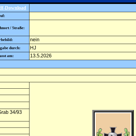
df-Download
uf:
nort / Straße:
nein
rbebild:
HJ
gabe durch:
13.5.2026
asst am:
Grab 34/93