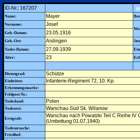
ID-Nr.: 167207
p
Mayer
Name:
Ber
Josef
Vorname:
Woh
23.05.1916
Geb.-Datum:
Aislingen
Geb.-Ort:
Ste
27.09.1939
Todes-Datum:
Ein
23
Alter:
Erf
Schütze
Dienstgrad:
Infanterie-Regiment 72, 10. Kp.
Einheiten:
Erkennungsmarke:
Feldpost Nr.:
Polen
Todesland:
Warschau-Süd Sk. Wilanow
Todesort:
Warschau nach Powatzki Teil C Reihe IV 
Erstgrab:
(Umbettung 01.07.1940)
Todesursache:
Friedhof: