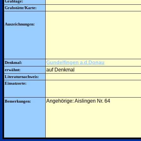
Grablage:
Grabstätte/Karte:
Auszeichnungen:
Gundelfingen a.d.Donau
Denkmal:
auf Denkmal
erwähnt:
Literaturnachweis:
Einsatzorte:
Angehörige: Aislingen Nr. 64
Bemerkungen: