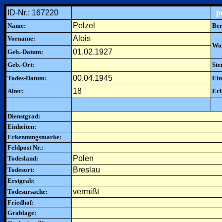
ID-Nr.: 167220
p
Pelzel
Name:
Ber
Alois
Vorname:
Woh
01.02.1927
Geb.-Datum:
Geb.-Ort:
Ste
00.04.1945
Todes-Datum:
Ein
18
Alter:
Erf
Dienstgrad:
Einheiten:
Erkennungsmarke:
Feldpost Nr.:
Polen
Todesland:
Breslau
Todesort:
Erstgrab:
vermißt
Todesursache:
Friedhof:
Grablage: