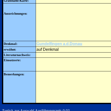
Grabstätte/Karte:
Auszeichnungen:
Gundelfingen a.d.Donau
Denkmal:
auf Denkmal
erwähnt:
Literaturnachweis:
Einsatzorte:
Bemerkungen:
Zurück zur Auswahl
Ausführungszeit: 0.03