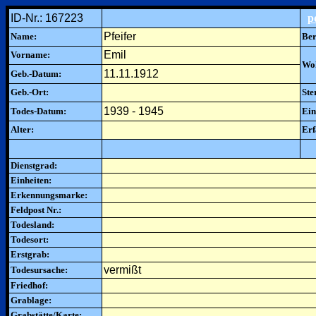
ID-Nr.: 167223
p
Pfeifer
Name:
Ber
Emil
Vorname:
Woh
11.11.1912
Geb.-Datum:
Geb.-Ort:
Ste
1939 - 1945
Todes-Datum:
Ein
Alter:
Erf
Dienstgrad:
Einheiten:
Erkennungsmarke:
Feldpost Nr.:
Todesland:
Todesort:
Erstgrab:
vermißt
Todesursache:
Friedhof:
Grablage:
Grabstätte/Karte: