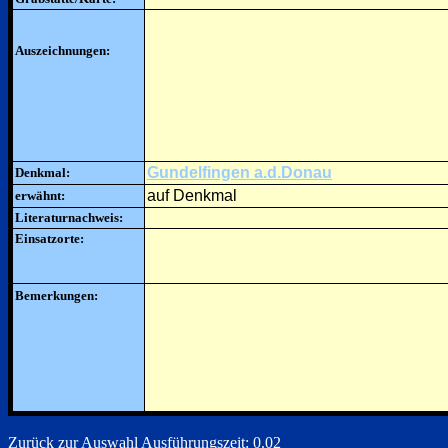
Auszeichnungen:
Gundelfingen a.d.Donau
Denkmal:
auf Denkmal
erwähnt:
Literaturnachweis:
Einsatzorte:
Bemerkungen:
Zurück zur Auswahl
Ausführungszeit: 0.02