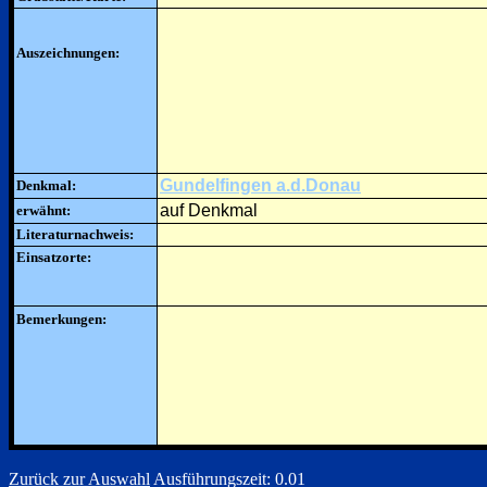
Auszeichnungen:
Gundelfingen a.d.Donau
Denkmal:
auf Denkmal
erwähnt:
Literaturnachweis:
Einsatzorte:
Bemerkungen:
Zurück zur Auswahl
Ausführungszeit: 0.01