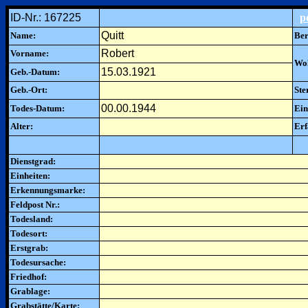
ID-Nr.: 167225
p
Quitt
Name:
Ber
Robert
Vorname:
Woh
15.03.1921
Geb.-Datum:
Geb.-Ort:
Ste
00.00.1944
Todes-Datum:
Ein
Alter:
Erf
Dienstgrad:
Einheiten:
Erkennungsmarke:
Feldpost Nr.:
Todesland:
Todesort:
Erstgrab:
Todesursache:
Friedhof:
Grablage:
Grabstätte/Karte: