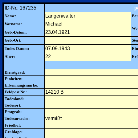
ID-Nr.: 167235
p
Langenwalter
Name:
Ber
Michael
Vorname:
Woh
23.04.1921
Geb.-Datum:
Geb.-Ort:
Ste
07.09.1943
Todes-Datum:
Ein
22
Alter:
Erf
Dienstgrad:
Einheiten:
Erkennungsmarke:
14210 B
Feldpost Nr.:
Todesland:
Todesort:
Erstgrab:
vermißt
Todesursache:
Friedhof:
Grablage: