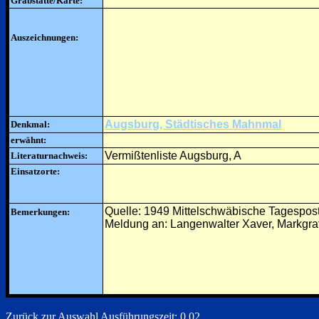
Grabstätte/Karte:
Auszeichnungen:
Augsburg, Städtisches Mahnmal
Denkmal:
erwähnt:
Vermißtenliste Augsburg, A
Literaturnachweis:
Einsatzorte:
Quelle: 1949 Mittelschwäbische Tagespos
Bemerkungen:
Meldung an: Langenwalter Xaver, Markgraf
Zurück zur Auswahl
Ausführungszeit: 0.02