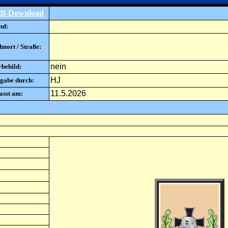
df-Download
uf:
nort / Straße:
nein
rbebild:
HJ
gabe durch:
11.5.2026
asst am: