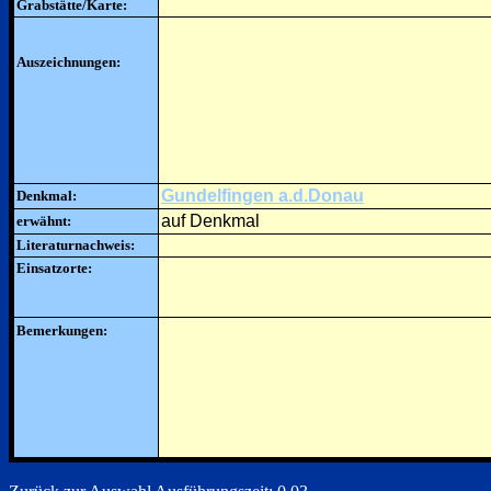
Grabstätte/Karte:
Auszeichnungen:
Gundelfingen a.d.Donau
Denkmal:
auf Denkmal
erwähnt:
Literaturnachweis:
Einsatzorte:
Bemerkungen: