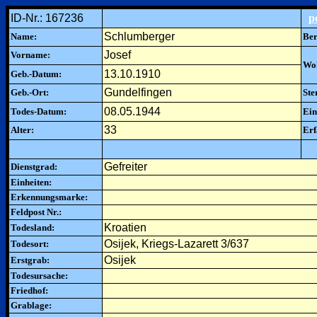
ID-Nr.: 167236
p
Schlumberger
Name:
Ber
Josef
Vorname:
Woh
13.10.1910
Geb.-Datum:
Gundelfingen
Geb.-Ort:
Ste
08.05.1944
Todes-Datum:
Ein
33
Alter:
Erf
Gefreiter
Dienstgrad:
Einheiten:
Erkennungsmarke:
Feldpost Nr.:
Kroatien
Todesland:
Osijek, Kriegs-Lazarett 3/637
Todesort:
Osijek
Erstgrab:
Todesursache:
Friedhof:
Grablage: