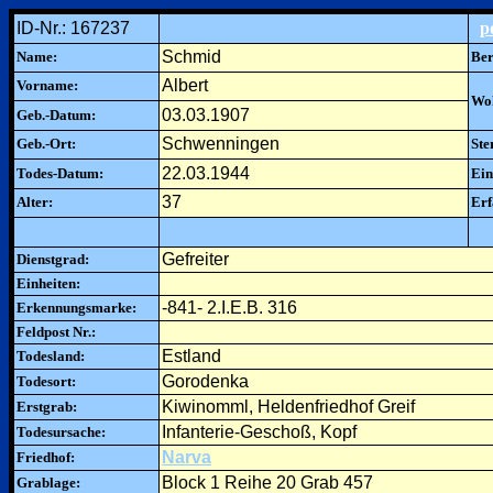
ID-Nr.: 167237
p
Schmid
Name:
Ber
Albert
Vorname:
Woh
03.03.1907
Geb.-Datum:
Schwenningen
Geb.-Ort:
Ste
22.03.1944
Todes-Datum:
Ein
37
Alter:
Erf
Gefreiter
Dienstgrad:
Einheiten:
-841- 2.I.E.B. 316
Erkennungsmarke:
Feldpost Nr.:
Estland
Todesland:
Gorodenka
Todesort:
Kiwinomml, Heldenfriedhof Greif
Erstgrab:
Infanterie-Geschoß, Kopf
Todesursache:
Narva
Friedhof:
Block 1 Reihe 20 Grab 457
Grablage: