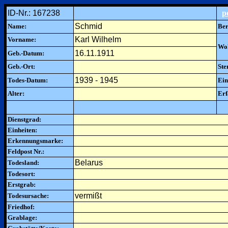
ID-Nr.: 167238
p
Schmid
Name:
Ber
Karl Wilhelm
Vorname:
Woh
16.11.1911
Geb.-Datum:
Geb.-Ort:
Ste
1939 - 1945
Todes-Datum:
Ein
Alter:
Erf
Dienstgrad:
Einheiten:
Erkennungsmarke:
Feldpost Nr.:
Belarus
Todesland:
Todesort:
Erstgrab:
vermißt
Todesursache:
Friedhof:
Grablage: