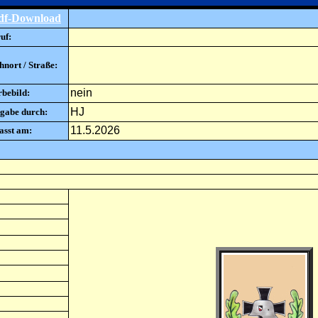
df-Download
uf:
nort / Straße:
nein
rbebild:
HJ
gabe durch:
11.5.2026
asst am: