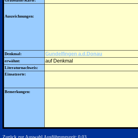
Grabstätte/Karte:
Auszeichnungen:
Gundelfingen a.d.Donau
Denkmal:
auf Denkmal
erwähnt:
Literaturnachweis:
Einsatzorte:
Bemerkungen:
Zurück zur Auswahl
Ausführungszeit: 0.03