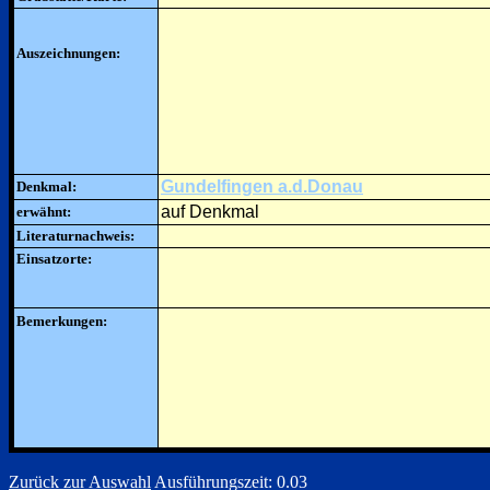
Auszeichnungen:
Gundelfingen a.d.Donau
Denkmal:
auf Denkmal
erwähnt:
Literaturnachweis:
Einsatzorte:
Bemerkungen:
Zurück zur Auswahl
Ausführungszeit: 0.03