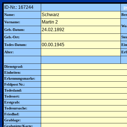
ID-Nr.: 167244
p
Schwarz
Name:
Ber
Martin 2
Vorname:
Woh
24.02.1892
Geb.-Datum:
Geb.-Ort:
Ste
00.00.1945
Todes-Datum:
Ein
Alter:
Erf
Dienstgrad:
Einheiten:
Erkennungsmarke:
Feldpost Nr.:
Todesland:
Todesort:
Erstgrab:
Todesursache:
Friedhof:
Grablage:
Grabstätte/Karte: