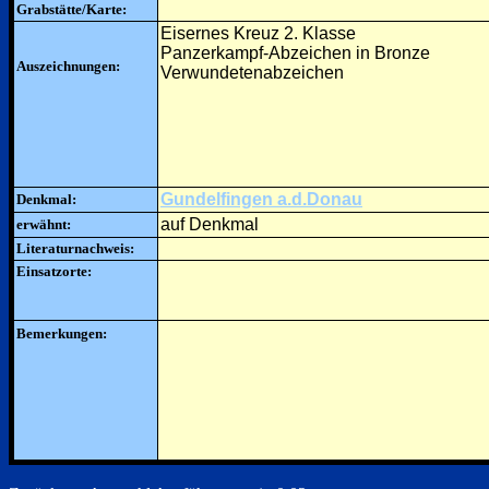
Grabstätte/Karte:
Eisernes Kreuz 2. Klasse
Panzerkampf-Abzeichen in Bronze
Auszeichnungen:
Verwundetenabzeichen
Gundelfingen a.d.Donau
Denkmal:
auf Denkmal
erwähnt:
Literaturnachweis:
Einsatzorte:
Bemerkungen: