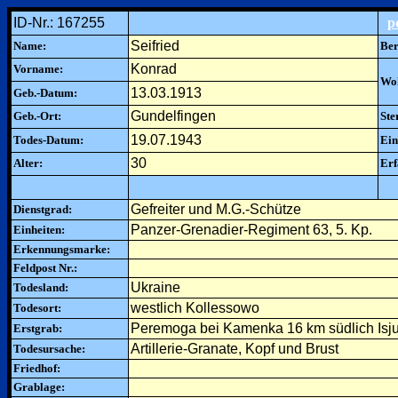
ID-Nr.: 167255
p
Seifried
Name:
Ber
Konrad
Vorname:
Woh
13.03.1913
Geb.-Datum:
Gundelfingen
Geb.-Ort:
Ste
19.07.1943
Todes-Datum:
Ein
30
Alter:
Erf
Gefreiter und M.G.-Schütze
Dienstgrad:
Panzer-Grenadier-Regiment 63, 5. Kp.
Einheiten:
Erkennungsmarke:
Feldpost Nr.:
Ukraine
Todesland:
westlich Kollessowo
Todesort:
Peremoga bei Kamenka 16 km südlich Isj
Erstgrab:
Artillerie-Granate, Kopf und Brust
Todesursache:
Friedhof:
Grablage: