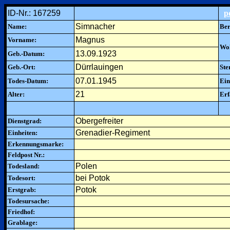
ID-Nr.: 167259
p
Simnacher
Name:
Ber
Magnus
Vorname:
Woh
13.09.1923
Geb.-Datum:
Dürrlauingen
Geb.-Ort:
Ste
07.01.1945
Todes-Datum:
Ein
21
Alter:
Erf
Obergefreiter
Dienstgrad:
Grenadier-Regiment
Einheiten:
Erkennungsmarke:
Feldpost Nr.:
Polen
Todesland:
bei Potok
Todesort:
Potok
Erstgrab:
Todesursache:
Friedhof:
Grablage: