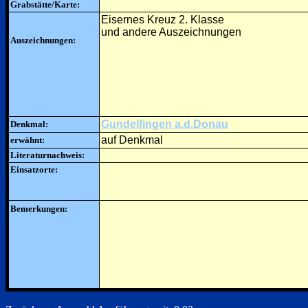
Grabstätte/Karte:
Eisernes Kreuz 2. Klasse
und andere Auszeichnungen
Auszeichnungen:
Gundelfingen a.d.Donau
Denkmal:
auf Denkmal
erwähnt:
Literaturnachweis:
Einsatzorte:
Bemerkungen: