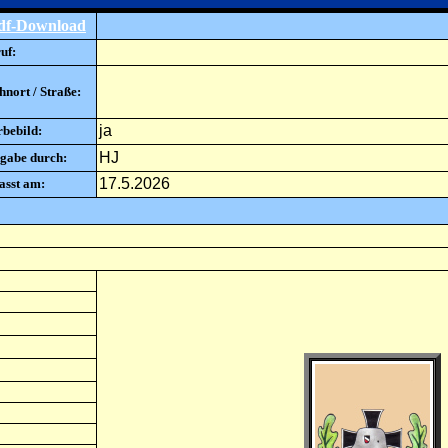
df-Download
uf:
nort / Straße:
ja
rbebild:
HJ
gabe durch:
17.5.2026
asst am: