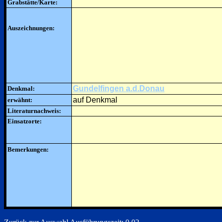
Grabstätte/Karte:
Auszeichnungen:
Gundelfingen a.d.Donau
Denkmal:
auf Denkmal
erwähnt:
Literaturnachweis:
Einsatzorte:
Bemerkungen: