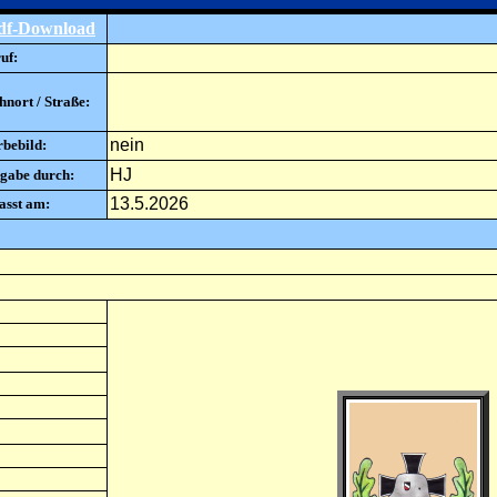
df-Download
uf:
nort / Straße:
nein
rbebild:
HJ
gabe durch:
13.5.2026
asst am: