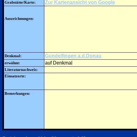
Zur Kartenansicht von Google
Grabstätte/Karte:
Auszeichnungen:
Gundelfingen a.d.Donau
Denkmal:
auf Denkmal
erwähnt:
Literaturnachweis:
Einsatzorte:
Bemerkungen: