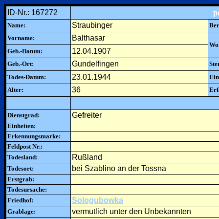
ID-Nr.: 167272
p
Straubinger
Name:
Ber
Balthasar
Vorname:
Woh
12.04.1907
Geb.-Datum:
Gundelfingen
Geb.-Ort:
Ste
23.01.1944
Todes-Datum:
Ein
36
Alter:
Erf
Gefreiter
Dienstgrad:
Einheiten:
Erkennungsmarke:
Feldpost Nr.:
Rußland
Todesland:
bei Szablino an der Tossna
Todesort:
Erstgrab:
Todesursache:
Sologubowka
Friedhof:
vermutlich unter den Unbekannten
Grablage: