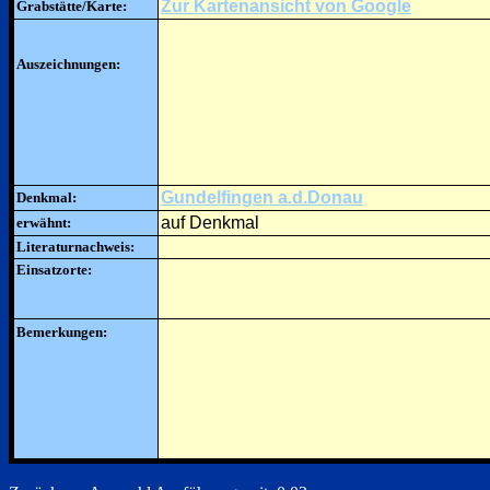
Zur Kartenansicht von Google
Grabstätte/Karte:
Auszeichnungen:
Gundelfingen a.d.Donau
Denkmal:
auf Denkmal
erwähnt:
Literaturnachweis:
Einsatzorte:
Bemerkungen: