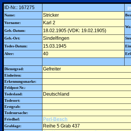
ID-Nr.: 167275
p
Stricker
Name:
Ber
Karl 2
Vorname:
Woh
18.02.1905 (VDK: 19.02.1905)
Geb.-Datum:
Sindelfingen
Geb.-Ort:
Ste
15.03.1945
Todes-Datum:
Ein
40
Alter:
Erf
Gefreiter
Dienstgrad:
Einheiten:
Erkennungsmarke:
Feldpost Nr.:
Deutschland
Todesland:
Todesort:
Erstgrab:
Todesursache:
Perl-Besch
Friedhof:
Reihe 5 Grab 437
Grablage: