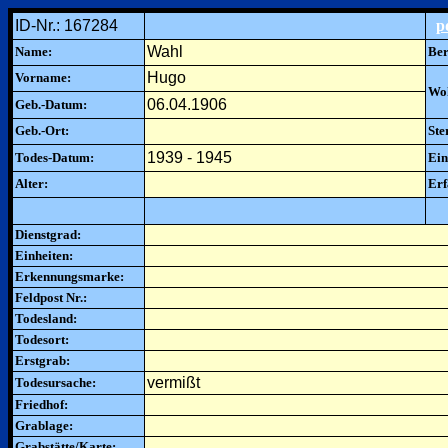
ID-Nr.: 167284
p
Wahl
Name:
Ber
Hugo
Vorname:
Woh
06.04.1906
Geb.-Datum:
Geb.-Ort:
Ste
1939 - 1945
Todes-Datum:
Ein
Alter:
Erf
Dienstgrad:
Einheiten:
Erkennungsmarke:
Feldpost Nr.:
Todesland:
Todesort:
Erstgrab:
vermißt
Todesursache:
Friedhof:
Grablage:
Grabstätte/Karte: