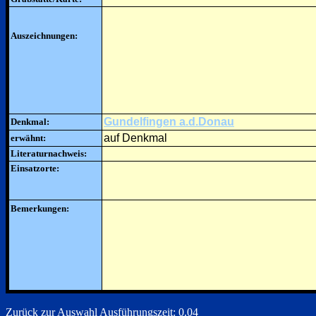
Auszeichnungen:
Gundelfingen a.d.Donau
Denkmal:
auf Denkmal
erwähnt:
Literaturnachweis:
Einsatzorte:
Bemerkungen:
Zurück zur Auswahl
Ausführungszeit: 0.04