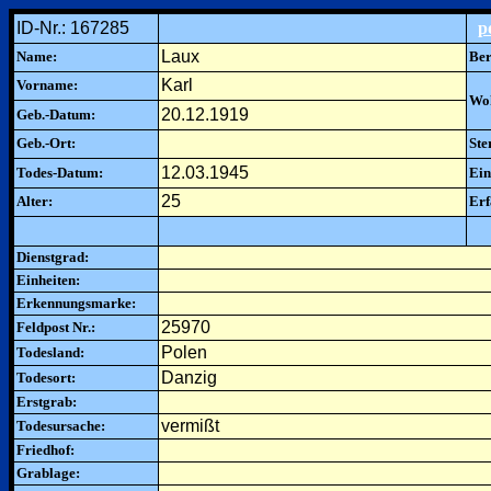
ID-Nr.: 167285
p
Laux
Name:
Ber
Karl
Vorname:
Woh
20.12.1919
Geb.-Datum:
Geb.-Ort:
Ste
12.03.1945
Todes-Datum:
Ein
25
Alter:
Erf
Dienstgrad:
Einheiten:
Erkennungsmarke:
25970
Feldpost Nr.:
Polen
Todesland:
Danzig
Todesort:
Erstgrab:
vermißt
Todesursache:
Friedhof:
Grablage: