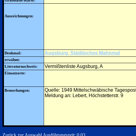
Grabstätte/Karte:
Auszeichnungen:
Augsburg, Städtisches Mahnmal
Denkmal:
erwähnt:
Vermißtenliste Augsburg, A
Literaturnachweis:
Einsatzorte:
Quelle: 1949 Mittelschwäbische Tagespos
Bemerkungen:
Meldung an: Lebert, Höchstetterstr. 9
Zurück zur Auswahl
Ausführungszeit: 0.03