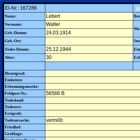
ID-Nr.: 167286
p
Lebert
Name:
Ber
Walter
Vorname:
Woh
24.03.1914
Geb.-Datum:
Geb.-Ort:
Ste
25.12.1944
Todes-Datum:
Ein
30
Alter:
Erf
Dienstgrad:
Einheiten:
Erkennungsmarke:
56566 B
Feldpost Nr.:
Todesland:
Todesort:
Erstgrab:
vermißt
Todesursache:
Friedhof:
Grablage: