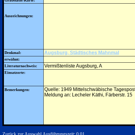
Grabstätte/Karte:
Auszeichnungen:
Augsburg, Städtisches Mahnmal
Denkmal:
erwähnt:
Vermißtenliste Augsburg, A
Literaturnachweis:
Einsatzorte:
Quelle: 1949 Mittelschwäbische Tagespos
Bemerkungen:
Meldung an: Lecheler Käthi, Färberstr. 15
Zurück zur Auswahl
Ausführungszeit: 0.01