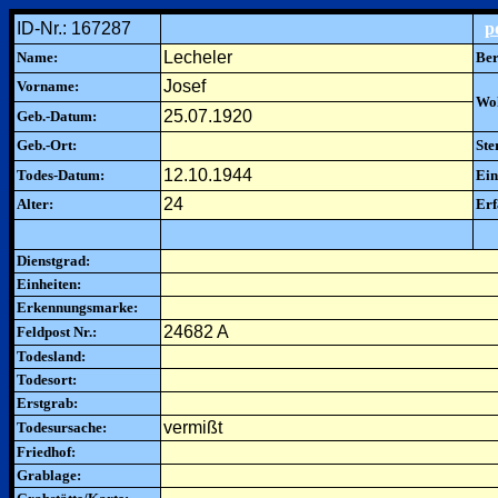
ID-Nr.: 167287
p
Lecheler
Name:
Ber
Josef
Vorname:
Woh
25.07.1920
Geb.-Datum:
Geb.-Ort:
Ste
12.10.1944
Todes-Datum:
Ein
24
Alter:
Erf
Dienstgrad:
Einheiten:
Erkennungsmarke:
24682 A
Feldpost Nr.:
Todesland:
Todesort:
Erstgrab:
vermißt
Todesursache:
Friedhof:
Grablage: