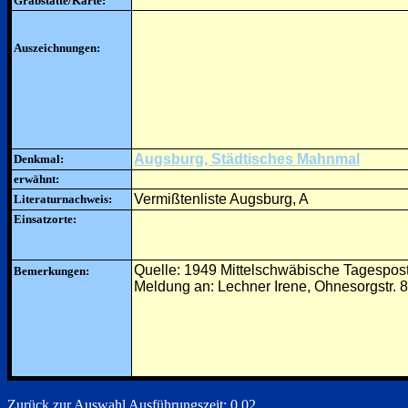
Grabstätte/Karte:
Auszeichnungen:
Augsburg, Städtisches Mahnmal
Denkmal:
erwähnt:
Vermißtenliste Augsburg, A
Literaturnachweis:
Einsatzorte:
Quelle: 1949 Mittelschwäbische Tagespos
Bemerkungen:
Meldung an: Lechner Irene, Ohnesorgstr. 8
Zurück zur Auswahl
Ausführungszeit: 0.02