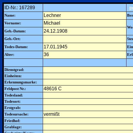
ID-Nr.: 167289
p
Lechner
Name:
Ber
Michael
Vorname:
Woh
24.12.1908
Geb.-Datum:
Geb.-Ort:
Ste
17.01.1945
Todes-Datum:
Ein
36
Alter:
Erf
Dienstgrad:
Einheiten:
Erkennungsmarke:
48616 C
Feldpost Nr.:
Todesland:
Todesort:
Erstgrab:
vermißt
Todesursache:
Friedhof:
Grablage: